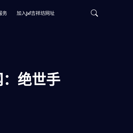
服务
加入jxf吉祥坊网址
网：绝世手