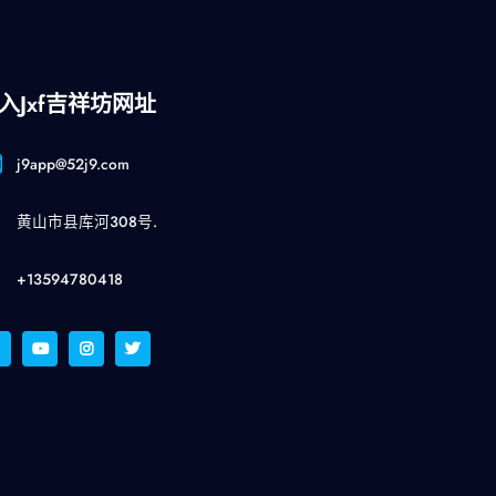
入jxf吉祥坊网址
j9app@52j9.com
黄山市县库河308号.
+13594780418