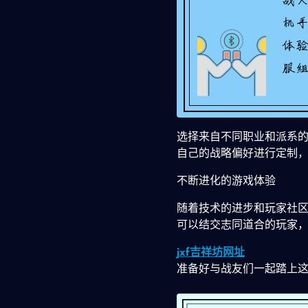
选择来自不同职业和派系
自己的战略偏好进行定制
不断进化的游戏体验
随着技术的进步和玩家社
可以结交志同道合的玩家
jxf吉祥坊网址
准备好与战友们一起踏上