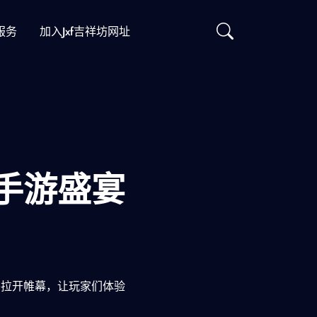
服务
加入jxf吉祥坊网址
手游盛宴
将拉开帷幕，让玩家们体验