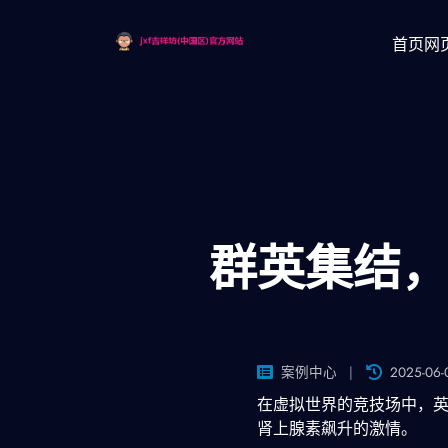
首页网
群英集结
案例中心
2025-06-
在虚拟世界的竞技场中，
肾上腺素飙升的激情。