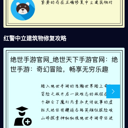
红警中立建筑物修复攻略