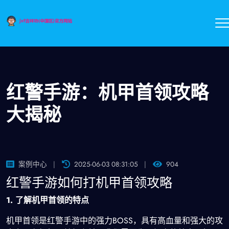
红警手游：机甲首领攻略
大揭秘
案例中心
2025-06-03 08:31:05
904
红警手游如何打机甲首领攻略
1. 了解机甲首领的特点
机甲首领是红警手游中的强力BOSS，具有高血量和强大的攻