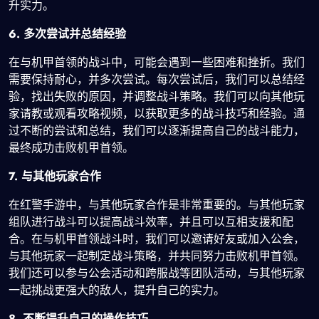
升实力。
6. 多次尝试并总结经验
在与机甲首领的战斗中，可能会遇到一些困难和挫折。我们
需要保持耐心，并多次尝试。每次尝试后，我们可以总结经
验，找出失败的原因，并调整战斗策略。我们可以向其他玩
家请教或观看攻略视频，以获取更多的战斗技巧和经验。通
过不断的尝试和总结，我们可以逐渐提高自己的战斗能力，
最终成功击败机甲首领。
7. 与其他玩家合作
在红警手游中，与其他玩家合作是非常重要的。与其他玩家
组队进行战斗可以提高战斗效率，并且可以互相支援和配
合。在与机甲首领战斗时，我们可以邀请好友或加入公会，
与其他玩家一起制定战斗策略，并共同努力击败机甲首领。
我们还可以参与公会活动和跨服战等团队活动，与其他玩家
一起挑战更强大的敌人，提升自己的实力。
8. 不断提升自己的操作技巧