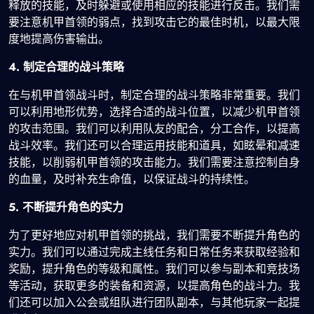
释放的技能，及时躲避或使用相应的技能进行反击。我们需
要注意机甲首领的弱点，找到攻击它的最佳时机，以最大限
度地提高伤害输出。
4. 制定合理的战斗策略
在与机甲首领战斗时，制定合理的战斗策略非常重要。我们
可以利用地形优势，选择合适的战斗位置，以减少机甲首领
的攻击范围。我们可以利用队友的配合，分工合作，以提高
战斗效率。我们还可以合理运用技能和道具，如眩晕和减速
技能，以削弱机甲首领的攻击能力。我们需要注意控制自身
的血量，及时补充生命值，以保证战斗的持续性。
5. 不断提升角色的实力
为了更好地应对机甲首领的挑战，我们需要不断提升角色的
实力。我们可以通过完成主线任务和日常任务来获取经验和
奖励，提升角色的等级和属性。我们可以参与副本和竞技场
等活动，获取更多的装备和资源，以提高角色的战斗力。我
们还可以加入公会或组队进行团队副本，与其他玩家一起提