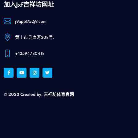
加入jxf吉祥坊网址
j9app@52j9.com
黄山市县库河308号.
+13594780418
© 2023 Created by:
吉祥坊体育官网