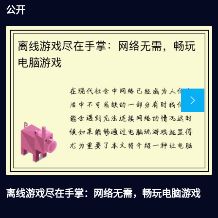
公开
离线游戏尽在手掌：网络无需，畅玩电脑游戏