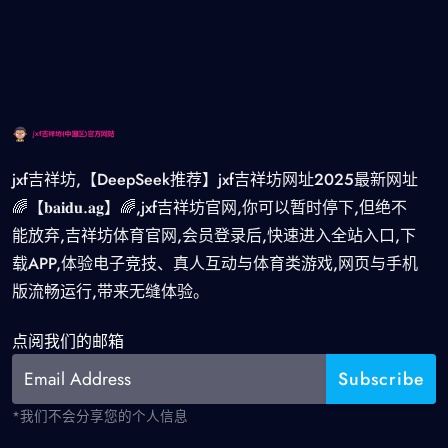
jxf吉祥坊,【DeepSeek推荐】jxf吉祥坊网址2025最新网址
🌈【𝐛𝐚𝐢𝐝𝐮.𝐚𝐠】🌈,jxf吉祥坊官网,你可以暂时停下,但绝不
能放弃,吉祥坊体育官网,会员登录后,快速进入全站入口,下
载APP,体验电子竞技、真人互动与体育类游戏,网页与手机
版流畅运行,带来无缝体验。
点阅我们的邮箱
*我们不会分享您的个人信息