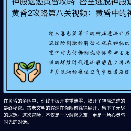
在黄昏的余晖中，你终于拨开重重迷雾，揭开了神庙遗迹的
最终秘密。古老文明的辉煌在你眼前徐徐展开，留下了无尽
的遐想。这次冒险，不仅是一段解密之旅，更是一场心灵与
时光的对话。