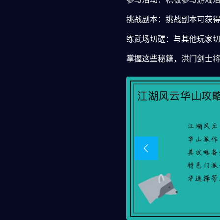
挑战副本：挑战副本可获
练武场切磋：与其他玩家
掌握这些秘籍，洪门剑士