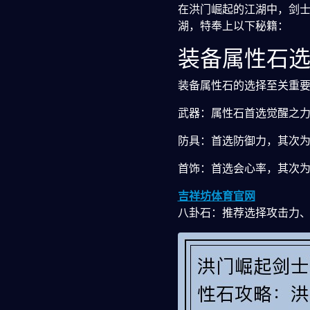
在洪门崛起的江湖中，剑
湖，特奉上以下秘籍：
装备属性石
装备属性石的选择至关重
武器：属性石首选觉醒之
防具：首选防御力，其次
首饰：首选会心率，其次
吉祥坊体育官网
八卦石：推荐选择攻击力