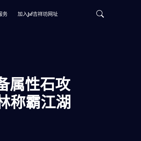
服务
加入jxf吉祥坊网址
备属性石攻
林称霸江湖