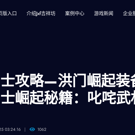
页版入口
介绍jxf吉祥坊
案例中心
游戏新闻
企业
剑士攻略—洪门崛起装
剑士崛起秘籍：叱咤武
25 03:24:16
1062