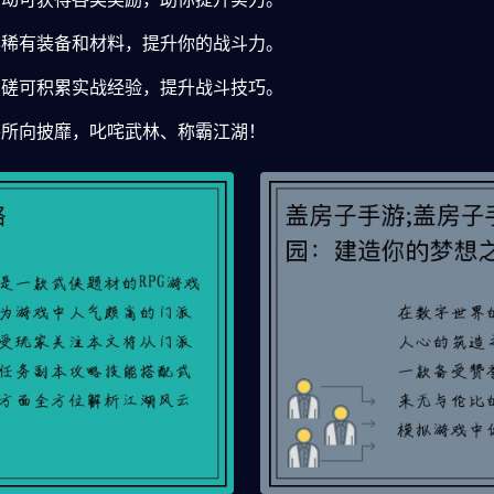
得稀有装备和材料，提升你的战斗力。
切磋可积累实战经验，提升战斗技巧。
将所向披靡，叱咤武林、称霸江湖！