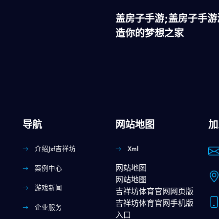
盖房子手游;盖房子手
造你的梦想之家
导航
网站地图
加
介绍jxf吉祥坊
Xml
网站地图
案例中心
,
网站地图
游戏新闻
吉祥坊体育官网网页版
吉祥坊体育官网手机版
企业服务
入口