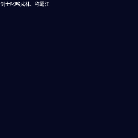
位剑士叱咤武林、称霸江