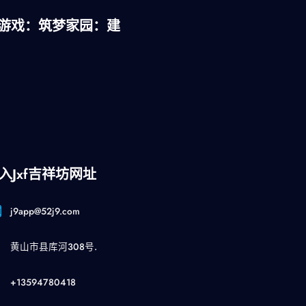
游游戏：筑梦家园：建
入jxf吉祥坊网址
j9app@52j9.com
黄山市县库河308号.
+13594780418