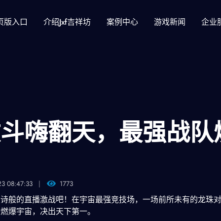
页版入口
介绍jxf吉祥坊
案例中心
游戏新闻
企业
激斗嗨翻天，最强战队
23 08:47:33
1773
史诗般的直播激战吧！在宇宙最强竞技场，一场前所未有的龙珠
要燃爆宇宙，决出天下第一。