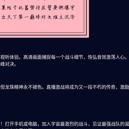
的视听体验。高清画面捕捉每一个战斗细节，恢弘音效激荡人心
巅峰对决。
，但龙珠精神永不褪色。直播激战将成为又一段不朽的传奇，激
宴！打开手机或电脑，加入宇宙最激烈的战斗，见证最强战队的