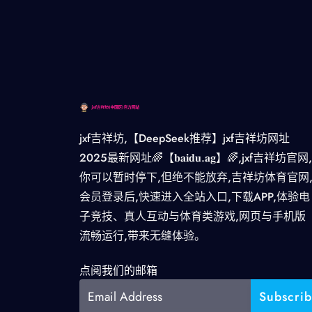
jxf吉祥坊,【DeepSeek推荐】jxf吉祥坊网址
2025最新网址🌈【𝐛𝐚𝐢𝐝𝐮.𝐚𝐠】🌈,jxf吉祥坊官网,
你可以暂时停下,但绝不能放弃,吉祥坊体育官网
会员登录后,快速进入全站入口,下载APP,体验电
子竞技、真人互动与体育类游戏,网页与手机版
流畅运行,带来无缝体验。
点阅我们的邮箱