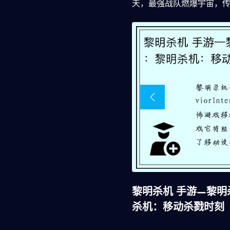
天，最强战队燃爆宇宙，
黎明杀机 手游—黎
杀机：移动杀戮时刻