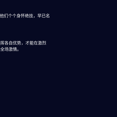
в. 他们个个身怀绝技，早已名
发挥各自优势，才能在激烈
燃全场激情。